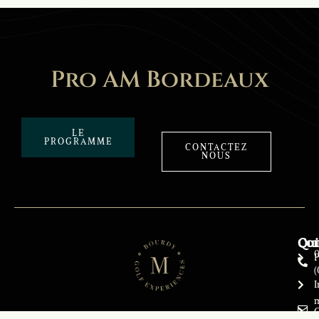
Pro AM Bordeaux
LE
PROGRAMME
CONTACTEZ
NOUS
Con
Qui
0
(
I
m
C
e